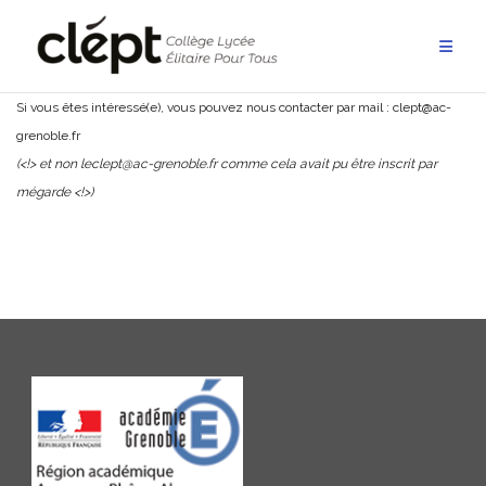
Aller
au
contenu
Si vous êtes intéressé(e), vous pouvez nous contacter par mail : clept@ac-
grenoble.fr
(<!> et non leclept@ac-grenoble.fr comme cela avait pu être inscrit par
mégarde <!>)