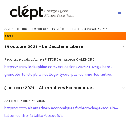
Aller
au
contenu
A venir ici une liste (non exhaustive) d’articles consacrés au CLEPT.
2021
19 octobre 2021 – Le Dauphiné Libéré
Reportage vidéo d’Adrien PITTORE et Isabelle CALENDRE
https://www.ledauphine.com/education/2021/10/19/isere-
grenoble-le-clept-un-college-lycee-pas-comme-les-autres
5 octobre 2021 – Alternatives Economiques
Article de Florian Espalieu
https://www.alternatives-economiques.fr/decrochage-scolaire-
lutter-contre-fatalite/00100671