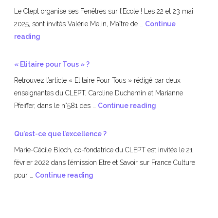
Le Clept organise ses Fenêtres sur l’Ecole ! Les 22 et 23 mai
2025, sont invités Valérie Melin, Maître de …
Continue
Fenêtres
reading
sur
l’Ecole
« Elitaire pour Tous » ?
Retrouvez l’article « Elitaire Pour Tous » rédigé par deux
enseignantes du CLEPT, Caroline Duchemin et Marianne
« Elitaire
Pfeiffer, dans le n°581 des …
Continue reading
pour
Tous »
Qu’est-ce que l’excellence ?
?
Marie-Cécile Bloch, co-fondatrice du CLEPT est invitée le 21
février 2022 dans l’émission Etre et Savoir sur France Culture
Qu’est-
pour …
Continue reading
ce
que
l’excellence